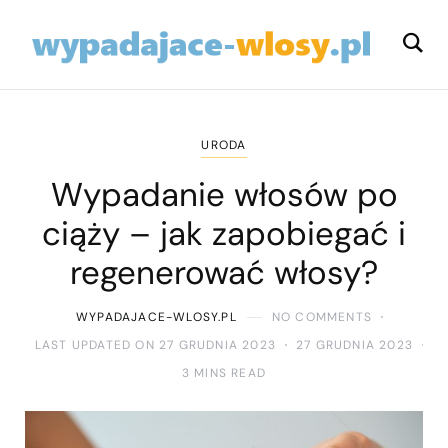
URODA
Wypadanie włosów po
ciąży – jak zapobiegać i
regenerować włosy?
WYPADAJACE-WLOSY.PL
NO COMMENTS
LAST UPDATED ON 27 GRUDNIA 2023
27 GRUDNIA 2023
3 MINS READ