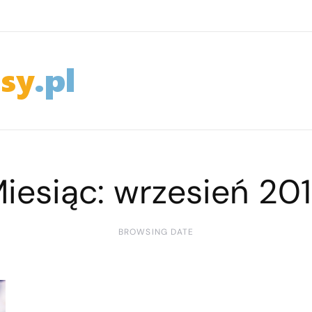
iesiąc:
wrzesień 20
BROWSING DATE