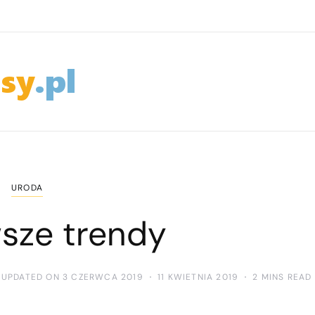
URODA
sze trendy
 UPDATED ON 3 CZERWCA 2019
11 KWIETNIA 2019
2 MINS READ