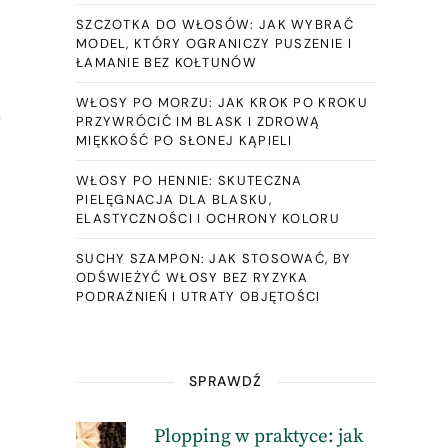
SZCZOTKA DO WŁOSÓW: JAK WYBRAĆ
MODEL, KTÓRY OGRANICZY PUSZENIE I
ŁAMANIE BEZ KOŁTUNÓW
WŁOSY PO MORZU: JAK KROK PO KROKU
w
PRZYWRÓCIĆ IM BLASK I ZDROWĄ
MIĘKKOŚĆ PO SŁONEJ KĄPIELI
WŁOSY PO HENNIE: SKUTECZNA
PIELĘGNACJA DLA BLASKU,
ELASTYCZNOŚCI I OCHRONY KOLORU
SUCHY SZAMPON: JAK STOSOWAĆ, BY
ODŚWIEŻYĆ WŁOSY BEZ RYZYKA
PODRAŻNIEŃ I UTRATY OBJĘTOŚCI
SPRAWDŹ
Plopping w praktyce: jak