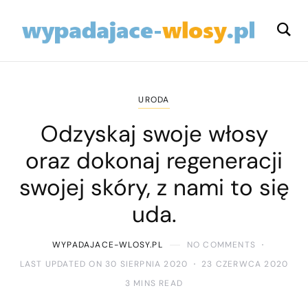
URODA
Odzyskaj swoje włosy
oraz dokonaj regeneracji
swojej skóry, z nami to się
uda.
WYPADAJACE-WLOSY.PL
NO COMMENTS
LAST UPDATED ON 30 SIERPNIA 2020
23 CZERWCA 2020
3 MINS READ