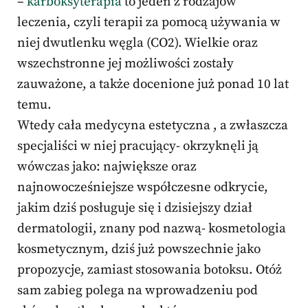
–
karboksyterapia
to jeden z rodzajów
leczenia, czyli terapii za pomocą używania w
niej dwutlenku węgla (CO2). Wielkie oraz
wszechstronne jej możliwości zostały
zauważone, a także docenione już ponad 10 lat
temu.
Wtedy cała medycyna estetyczna , a zwłaszcza
specjaliści w niej pracujący- okrzyknęli ją
wówczas jako: największe oraz
najnowocześniejsze współczesne odkrycie,
jakim dziś posługuje się i dzisiejszy dział
dermatologii, znany pod nazwą- kosmetologia
kosmetycznym, dziś już powszechnie jako
propozycje, zamiast stosowania botoksu. Otóż
sam zabieg polega na wprowadzeniu pod