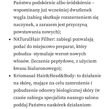
Państwu podskórnie albo śródskórnie –
wspominany już wcześniej dwutlenek
węgla (zabieg skutkuje rozszerzeniem się
naczynek, a zarazem jest przyczyną
powstawania nowych);
NATuralHair Fillter: zabiegi pozwalają
podać do miejscowo preparat, który
pobudza- stymuluje wzrost nowych
włosów. (leczenie peptydowe, z użyciem
kwasu hialuronowego);
Kriomasaż Hair&Head&Body: to działanie
na skórę, mające na celu zamrożenie i
pobudzenie odnowy biologicznej skóry (w
czasie zabiegu specjalista naszego salonu
poddaj Państwa naskórek działaniom-