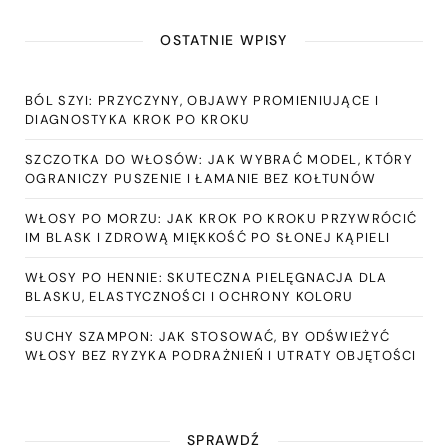
OSTATNIE WPISY
BÓL SZYI: PRZYCZYNY, OBJAWY PROMIENIUJĄCE I
DIAGNOSTYKA KROK PO KROKU
SZCZOTKA DO WŁOSÓW: JAK WYBRAĆ MODEL, KTÓRY
OGRANICZY PUSZENIE I ŁAMANIE BEZ KOŁTUNÓW
WŁOSY PO MORZU: JAK KROK PO KROKU PRZYWRÓCIĆ
IM BLASK I ZDROWĄ MIĘKKOŚĆ PO SŁONEJ KĄPIELI
WŁOSY PO HENNIE: SKUTECZNA PIELĘGNACJA DLA
BLASKU, ELASTYCZNOŚCI I OCHRONY KOLORU
SUCHY SZAMPON: JAK STOSOWAĆ, BY ODŚWIEŻYĆ
WŁOSY BEZ RYZYKA PODRAŻNIEŃ I UTRATY OBJĘTOŚCI
SPRAWDŹ