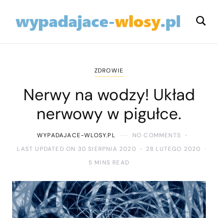
ZDROWIE
Nerwy na wodzy! Układ
nerwowy w pigułce.
WYPADAJACE-WLOSY.PL
NO COMMENTS
LAST UPDATED ON 30 SIERPNIA 2020
28 LUTEGO 2020
5 MINS READ