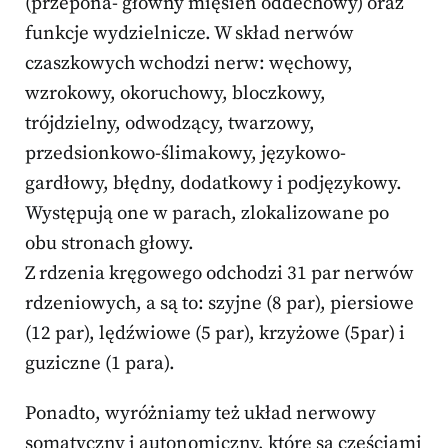
(przepona- główny mięsień oddechowy) oraz
funkcje wydzielnicze. W skład nerwów
czaszkowych wchodzi nerw: węchowy,
wzrokowy, okoruchowy, bloczkowy,
trójdzielny, odwodzący, twarzowy,
przedsionkowo-ślimakowy, językowo-
gardłowy, błędny, dodatkowy i podjęzykowy.
Występują one w parach, zlokalizowane po
obu stronach głowy.
Z rdzenia kręgowego odchodzi 31 par nerwów
rdzeniowych, a są to: szyjne (8 par), piersiowe
(12 par), lędźwiowe (5 par), krzyżowe (5par) i
guziczne (1 para).
Ponadto, wyróżniamy też układ nerwowy
somatyczny i autonomiczny, które są częściami