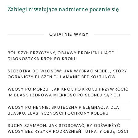
Zabiegi niwelujące nadmierne pocenie się
OSTATNIE WPISY
BÓL SZYI: PRZYCZYNY, OBJAWY PROMIENIUJĄCE I
DIAGNOSTYKA KROK PO KROKU
SZCZOTKA DO WŁOSÓW: JAK WYBRAĆ MODEL, KTÓRY
OGRANICZY PUSZENIE I ŁAMANIE BEZ KOŁTUNÓW
WŁOSY PO MORZU: JAK KROK PO KROKU PRZYWRÓCIĆ
IM BLASK I ZDROWĄ MIĘKKOŚĆ PO SŁONEJ KĄPIELI
WŁOSY PO HENNIE: SKUTECZNA PIELĘGNACJA DLA
BLASKU, ELASTYCZNOŚCI I OCHRONY KOLORU
SUCHY SZAMPON: JAK STOSOWAĆ, BY ODŚWIEŻYĆ
WŁOSY BEZ RYZYKA PODRAŻNIEŃ I UTRATY OBJĘTOŚCI